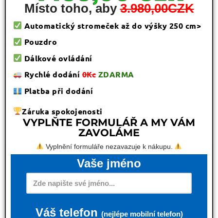
Místo toho, aby
3.980,00CZK
Automatický stromeček až do výšky 250 cm>
Pouzdro
Dálkové ovládání
Rychlé dodání
0Kc
ZDARMA
Platba při dodání
Záruka spokojenosti
VYPLŇTE FORMULÁŘ A MY VÁM
ZAVOLÁME
Vyplnění formuláře nezavazuje k nákupu.
Vaše jméno
Váš telefon
(nejlépe mobilní telefon)