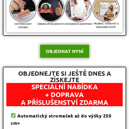
PŘIJÍMAT, OVĚŘOVAT A
CERTIFIKOVANÝ
24HODINOVÁ ASISTENCE
ZÁRUKA SPOKOJENOSTI
NÁSLEDNĚ PLATIT
VÝROBEK
OBJEDNAT NYNÍ
OBJEDNEJTE SI JEŠTĚ DNES A
ZÍSKEJTE
SPECIÁLNÍ NABÍDKA
+ DOPRAVA
A PŘÍSLUŠENSTVÍ ZDARMA
Automatický stromeček až do výšky 250
cm>