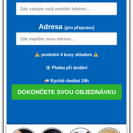
Adresa
(pro přepravu)
poslední 4 kusy skladem
Platba při dodání
Rychlé dodání 24h
DOKONČETE SVOU OBJEDNÁVKU