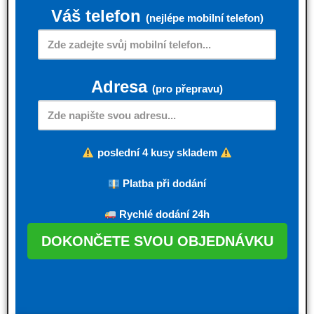
Váš telefon
(nejlépe mobilní telefon)
Adresa
(pro přepravu)
poslední 4 kusy skladem
Platba při dodání
Rychlé dodání 24h
DOKONČETE SVOU OBJEDNÁVKU