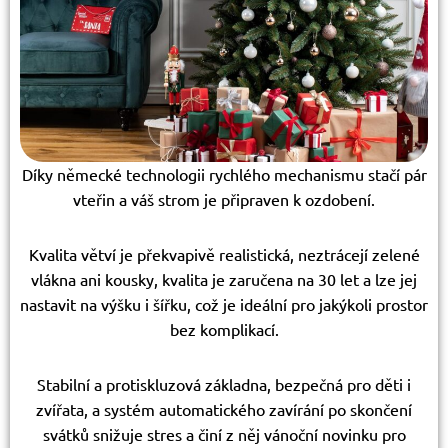
Díky německé technologii rychlého mechanismu stačí pár
vteřin a váš strom je připraven k ozdobení.
Kvalita větví je překvapivě realistická, neztrácejí zelené
vlákna ani kousky, kvalita je zaručena na 30 let a lze jej
nastavit na výšku i šířku, což je ideální pro jakýkoli prostor
bez komplikací.
Stabilní a protiskluzová základna, bezpečná pro děti i
zvířata, a systém automatického zavírání po skončení
svátků snižuje stres a činí z něj vánoční novinku pro