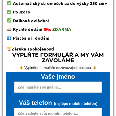
Automatický stromeček až do výšky 250 cm>
Pouzdro
Dálkové ovládání
Rychlé dodání
0Kc
ZDARMA
Platba při dodání
Záruka spokojenosti
VYPLŇTE FORMULÁŘ A MY VÁM
ZAVOLÁME
Vyplnění formuláře nezavazuje k nákupu.
Vaše jméno
Váš telefon
(nejlépe mobilní telefon)