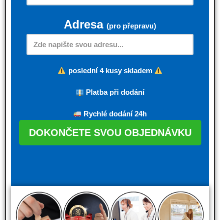
Adresa
(pro přepravu)
poslední 4 kusy skladem
Platba při dodání
Rychlé dodání 24h
DOKONČETE SVOU OBJEDNÁVKU