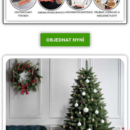
PŘIJÍMAT, OVĚŘOVAT A
CERTIFIKOVANÝ
24HODINOVÁ ASISTENCE
ZÁRUKA SPOKOJENOSTI
NÁSLEDNĚ PLATIT
VÝROBEK
OBJEDNAT NYNÍ