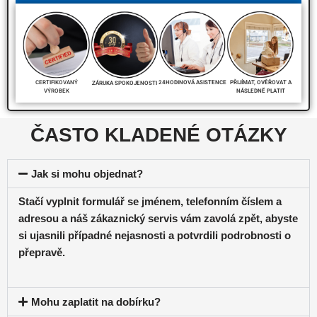
PŘIJÍMAT, OVĚŘOVAT A
CERTIFIKOVANÝ
24HODINOVÁ ASISTENCE
ZÁRUKA SPOKOJENOSTI
NÁSLEDNĚ PLATIT
VÝROBEK
ČASTO KLADENÉ OTÁZKY
Jak si mohu objednat?
Stačí vyplnit formulář se jménem, telefonním číslem a
adresou a náš zákaznický servis vám zavolá zpět, abyste
si ujasnili případné nejasnosti a potvrdili podrobnosti o
přepravě.
Mohu zaplatit na dobírku?