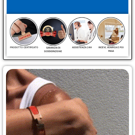
RICEVI, VERIFICA E POI
PRODOTTO CERTIFICATO
ASSISTENZA 24H
GARANZIA DI
PAGA
SODDISFAZIONE