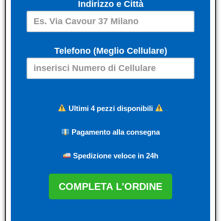
Indirizzo e Città
Telefono (Meglio Cellulare)
Ultimi 4 pezzi disponibili
Pagamento alla consegna
Spedizione veloce in 24h
COMPLETA L'ORDINE