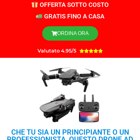
OFFERTA SOTTO COSTO
GRATIS FINO A CASA
ORDINA ORA
Valutato 4.95/5





CHE TU SIA UN PRINCIPIANTE O UN
PROFESSIONISTA, QUESTO DRONE AD