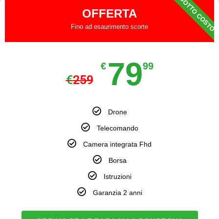
SOTTO COSTO
OFFERTA
Fino ad esaurimento scorte
79
€
99
€
259
Drone
Telecomando
Camera integrata Fhd
Borsa
Istruzioni
Garanzia 2 anni