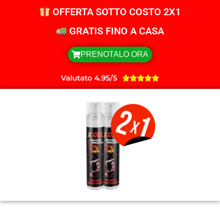
OFFERTA SOTTO COSTO 2X1
GRATIS FINO A CASA
PRENOTALO ORA
Valutato 4.95/5




