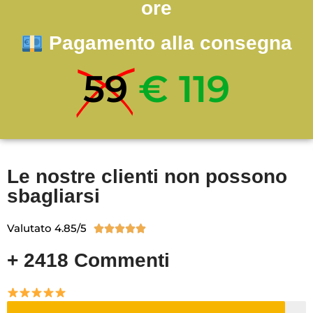
ore
Pagamento alla consegna
59
€ 119
Le nostre clienti non possono
sbagliarsi
Valutato 4.85/5





+ 2418 Commenti