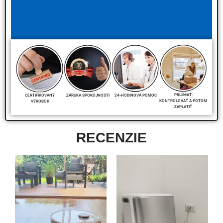
PRIJÍMAŤ,
CERTIFIKOVANÝ
24-HODINOVÁ POMOC
ZÁRUKA SPOKOJNOSTI
KONTROLOVAŤ A POTOM
VÝROBOK
ZAPLATIŤ
RECENZIE