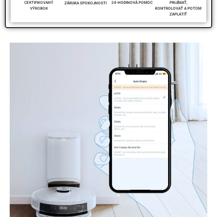
PRIJÍMAŤ,
CERTIFIKOVANÝ
24-HODINOVÁ POMOC
ZÁRUKA SPOKOJNOSTI
KONTROLOVAŤ A POTOM
VÝROBOK
ZAPLATIŤ