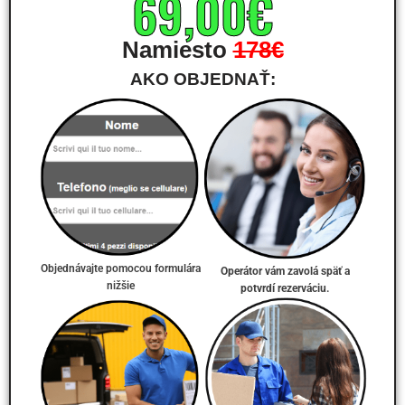
69,00€
Namiesto
178€
AKO OBJEDNAŤ:
Objednávajte pomocou formulára
Operátor vám zavolá späť a
nižšie
potvrdí rezerváciu.