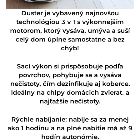
Duster je vybavený najnovšou
technológiou 3 v 1 s výkonnejším
motorom, ktorý vysáva, umýva a suší
celý dom úplne samostatne a bez
chýb!
Sací výkon si prispôsobuje podľa
povrchov, pohybuje sa a vysáva
nečistoty, čím dezinfikuje aj koberce.
Ideálny na chlpy domácich zvierat. a
najťažšie nečistoty.
Rýchle nabíjanie: nabije sa za menej
ako 1 hodinu a na plné nabitie má až 9
hodín autonómie.