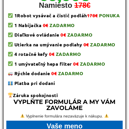
Namiesto
178€
1Robot vysávač a čistič podláh
178€
PONUKA
1 Nabíjačka
0€
ZADARMO
Diaľkové ovládanie
0€
ZADARMO
Utierka na umývanie podlahy
0€
ZADARMO
4 rotačné kefy
0€
ZADARMO
1 umývateľný hepa filter
0€
ZADARMO
Rýchle dodanie
0€
ZADARMO
Platba pri dodaní
Záruka spokojnosti
VYPLŇTE FORMULÁR A MY VÁM
ZAVOLÁME
Vyplnenie formulára nezaväzuje k nákupu.
Vaše meno