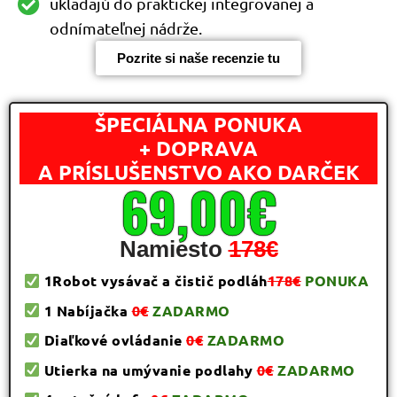
ukladajú do praktickej integrovanej a
odnímateľnej nádrže.
Pozrite si naše recenzie tu
ŠPECIÁLNA PONUKA
+ DOPRAVA
A PRÍSLUŠENSTVO AKO DARČEK
69,00€
Namiesto
178€
1Robot vysávač a čistič podláh
178€
PONUKA
1 Nabíjačka
0€
ZADARMO
Diaľkové ovládanie
0€
ZADARMO
Utierka na umývanie podlahy
0€
ZADARMO