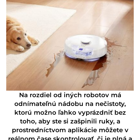
Na rozdiel od iných robotov má
odnímateľnú nádobu na nečistoty,
ktorú možno ľahko vyprázdniť bez
toho, aby ste si zašpinili ruky, a
prostredníctvom aplikácie môžete v
reálnom čase skontrolovať, či je plná a