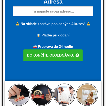
Adresa
Na sklade zostáva posledných 4 kusov!
Platba pri dodaní
Preprava do 24 hodín
DOKONČÍTE OBJEDNÁVKU