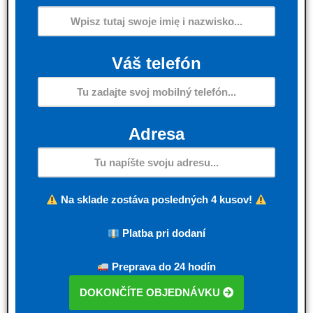
Váš telefón
Adresa
Na sklade zostáva posledných 4 kusov!
Platba pri dodaní
Preprava do 24 hodín
DOKONČÍTE OBJEDNÁVKU