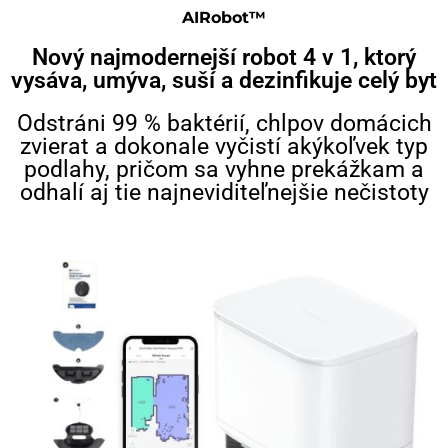
AIRobot™
Nový najmodernejší robot 4 v 1, ktorý
vysáva, umýva, suší a dezinfikuje celý byt
Odstráni 99 % baktérií, chlpov domácich
zvierat a dokonale vyčistí akýkoľvek typ
podlahy, pričom sa vyhne prekážkam a
odhalí aj tie najneviditeľnejšie nečistoty