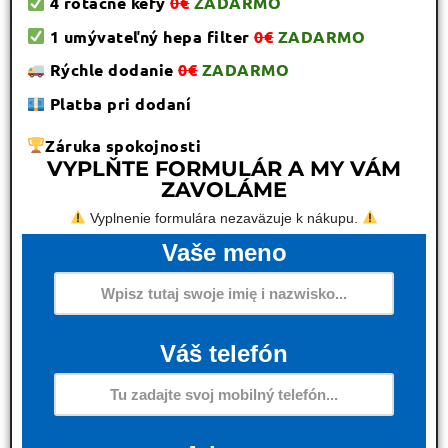
4 rotačné kefy
0€
ZADARMO
1 umývateľný hepa filter
0€
ZADARMO
Rýchle dodanie
0€
ZADARMO
Platba pri dodaní
Záruka spokojnosti
VYPLŇTE FORMULÁR A MY VÁM
ZAVOLÁME
Vyplnenie formulára nezaväzuje k nákupu.
Vaše meno
Váš telefón