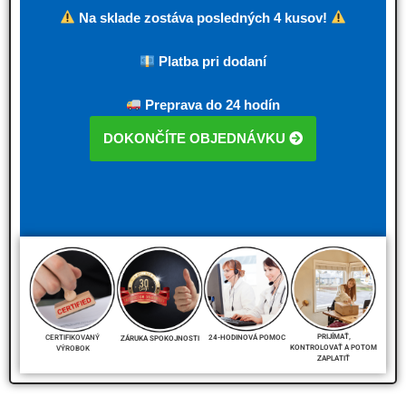
Na sklade zostáva posledných 4 kusov!
Platba pri dodaní
Preprava do 24 hodín
DOKONČÍTE OBJEDNÁVKU
PRIJÍMAŤ,
CERTIFIKOVANÝ
24-HODINOVÁ POMOC
ZÁRUKA SPOKOJNOSTI
KONTROLOVAŤ A POTOM
VÝROBOK
ZAPLATIŤ