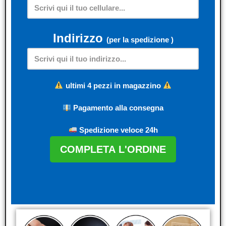
Indirizzo
(per la spedizione )
ultimi 4 pezzi in magazzino
Pagamento alla consegna
Spedizione veloce 24h
COMPLETA L'ORDINE