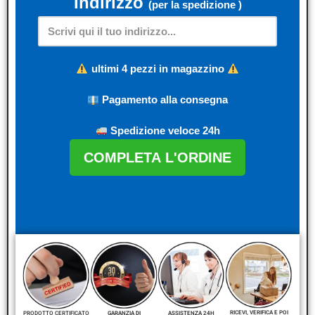
Indirizzo
(per la spedizione )
ultimi 4 pezzi in magazzino
Pagamento alla consegna
Spedizione veloce 24h
COMPLETA L'ORDINE
RICEVI, VERIFICA E POI
PRODOTTO CERTIFICATO
ASSISTENZA 24H
GARANZIA DI