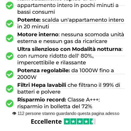
appartamento intero in pochi minuti a
bassi consumi
Potente:
scalda un'appartamento intero
in 20 minuti
Motore interno
: nessuna scomoda unità
esterna e nessun gas da ricaricare
Ultra silenzioso con Modalità notturna
:
con rumore ridotto dell' 80%,
impercettibile e rilassante
Potenza regolabile:
da 1000W fino a
2000W
Filtri Hepa lavabili
che filtrano il 99% di
batteri e polvere
Risparmio record:
Classe A+++:
risparmio in bolletta del 72%
👁
112
persone stanno guardando questa pagina adesso