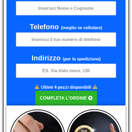
Telefono
(meglio se cellulare)
Indirizzo
(per la spedizione)
Ultimi 4 pezzi disponibili
COMPLETA L'ORDINE