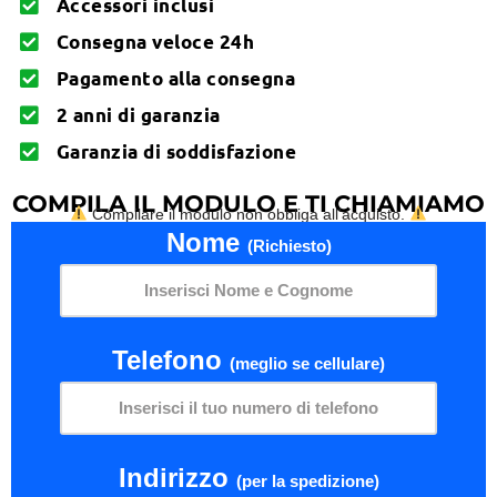
Accessori inclusi
Consegna veloce 24h
Pagamento alla consegna
2 anni di garanzia
Garanzia di soddisfazione
COMPILA IL MODULO E TI CHIAMIAMO
Compilare il modulo non obbliga all'acquisto.
Nome
(Richiesto)
Telefono
(meglio se cellulare)
Indirizzo
(per la spedizione)