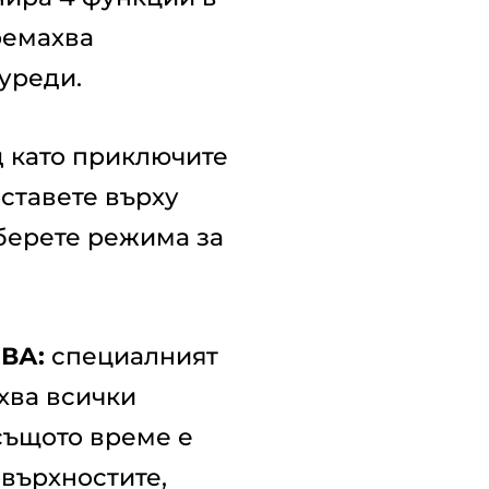
ремахва
уреди.
д като приключите
оставете върху
берете режима за
ВА:
специалният
хва всички
същото време е
върхностите,