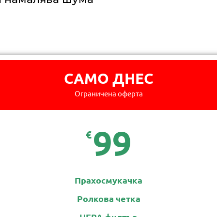
САМО ДНЕС
Ограничена оферта
99
€
Прахосмукачка
Ролкова четка
HEPA филтър