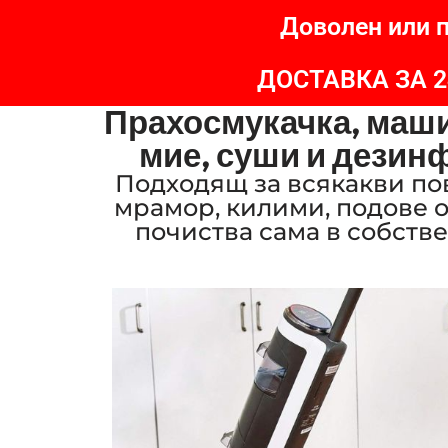
Доволен или п
ДОСТАВКА ЗА 
Прахосмукачка, маши
мие, суши и дезинф
Подходящ за всякакви повъ
мрамор, килими, подове о
почиства сама в собств