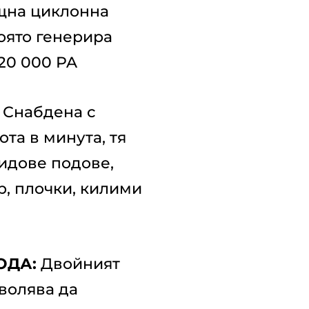
щна циклонна
която генерира
20 000 PA
Снабдена с
ота в минута, тя
идове подове,
, плочки, килими
ОДА:
Двойният
зволява да