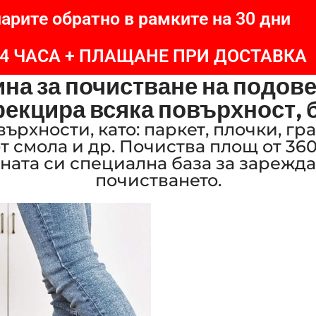
арите обратно в рамките на 30 дни
24 ЧАСА + ПЛАЩАНЕ ПРИ ДОСТАВКА
на за почистване на подове
екцира всяка повърхност, б
рхности, като: паркет, плочки, гр
т смола и др. Почиства площ от 360
ената си специална база за зарежд
почистването.