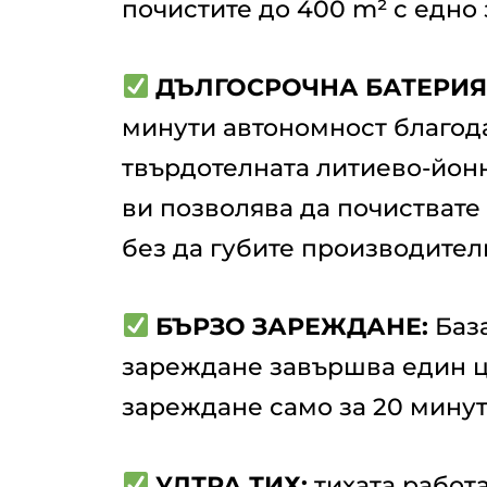
почистите до 400 m² с едно
ДЪЛГОСРОЧНА БАТЕРИЯ
минути автономност благод
твърдотелната литиево-йонн
ви позволява да почиствате
без да губите производител
БЪРЗО ЗАРЕЖДАНЕ:
База
зареждане завършва един ц
зареждане само за 20 минут
УЛТРА ТИХ:
тихата работ