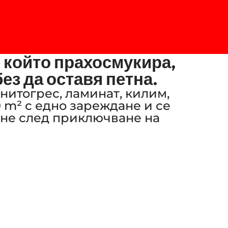
 който прахосмукира,
ез да оставя петна.
анитогрес, ламинат, килим,
 m² с едно зареждане и се
ане след приключване на