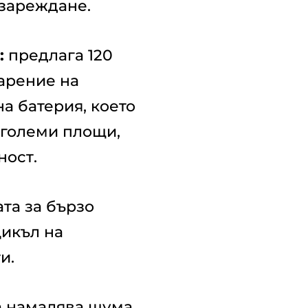
 зареждане.
:
предлага 120
арение на
а батерия, което
 големи площи,
ност.
та за бързо
икъл на
и.
а намалява шума