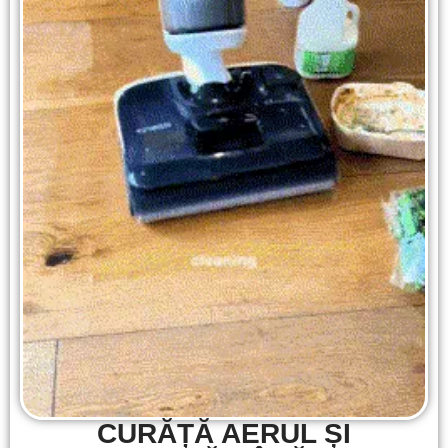
CURĂȚĂ AERUL ȘI