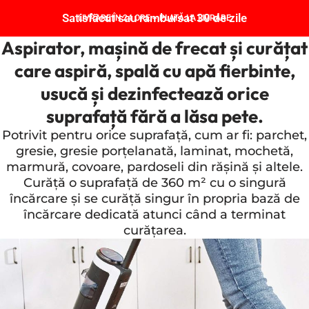
Satisfăcut sau rambursat 30 de zile
LIVRARE ÎN 24 ORE + PLATĂ LA LIVRARE
Aspirator, mașină de frecat și curățat
care aspiră, spală cu apă fierbinte,
usucă și dezinfectează orice
suprafață fără a lăsa pete.
Potrivit pentru orice suprafață, cum ar fi: parchet,
gresie, gresie porțelanată, laminat, mochetă,
marmură, covoare, pardoseli din rășină și altele.
Curăță o suprafață de 360 m² cu o singură
încărcare și se curăță singur în propria bază de
încărcare dedicată atunci când a terminat
curățarea.