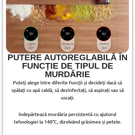
PUTERE AUTOREGLABILĂ ÎN
FUNCȚIE DE TIPUL DE
MURDĂRIE
Puteți alege între diferite funcții și decideți dacă să
spălați cu apă caldă, să dezinfectați, să aspirați sau să
uscați.
îndepărtează murdăria persistentă cu ajutorul
tehnologiei la 140°C, dizolvând grăsimea și petele.