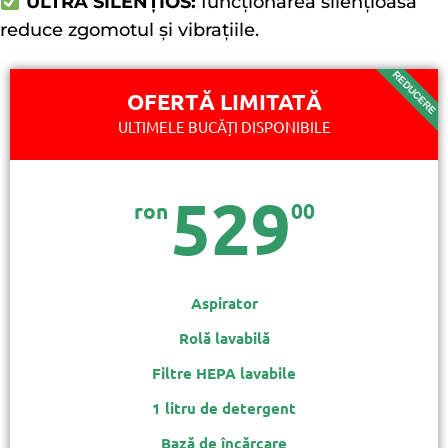
ULTRA SILENȚIOS:
funcționarea silențioasă
reduce zgomotul și vibrațiile.
REDUCERE
OFERTĂ LIMITATĂ
ULTIMELE BUCĂȚI DISPONIBILE
529
ron
00
Aspirator
Rolă lavabilă
Filtre HEPA lavabile
1 litru de detergent
Bază de încărcare