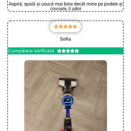
Aspiră, spală și usucă mai bine decât mine pe podele și
covoare, îl ador
Sofia
Cumpărare verificată




