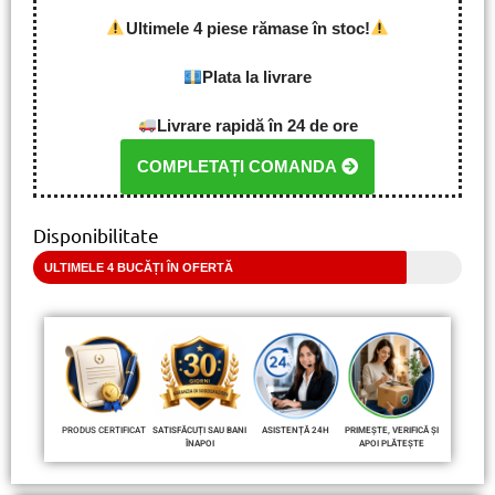
Ultimele 4 piese rămase în stoc!
Plata la livrare
Livrare rapidă în 24 de ore
COMPLETAȚI COMANDA
Disponibilitate
ULTIMELE 4 BUCĂȚI ÎN OFERTĂ
PRODUS CERTIFICAT
SATISFĂCUȚI SAU BANI
ASISTENȚĂ 24H
PRIMEȘTE, VERIFICĂ ȘI
ÎNAPOI
APOI PLĂTEȘTE