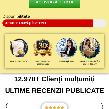
ACTIVEAZĂ OFERTA
Disponibilitate
ULTIMELE 4 BUCĂȚI ÎN OFERTĂ
PRODUS CERTIFICAT
MULȚUMIȚI SAU
ASISTENȚĂ 24H
PRIMEȘTE, VERIFICĂ ȘI
RAMBURSAȚI
APOI PLĂTEȘTE
12.978+ Clienți mulțumiți
ULTIME RECENZII PUBLICATE