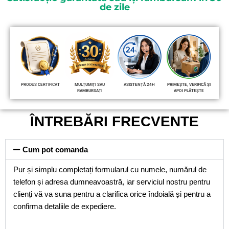
de zile
PRODUS CERTIFICAT
MULȚUMIȚI SAU
ASISTENȚĂ 24H
PRIMEȘTE, VERIFICĂ ȘI
RAMBURSAȚI
APOI PLĂTEȘTE
ÎNTREBĂRI FRECVENTE
Cum pot comanda
Pur și simplu completați formularul cu numele, numărul de
telefon și adresa dumneavoastră, iar serviciul nostru pentru
clienți vă va suna pentru a clarifica orice îndoială și pentru a
confirma detaliile de expediere.