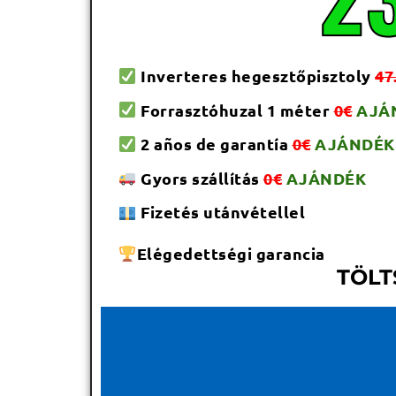
Inverteres hegesztőpisztoly
47
Forrasztóhuzal 1 méter
0€
AJÁ
2 años de garantía
0€
AJÁNDÉK
Gyors szállítás
0€
AJÁNDÉK
Fizetés utánvétellel
Elégedettségi garancia
TÖLT