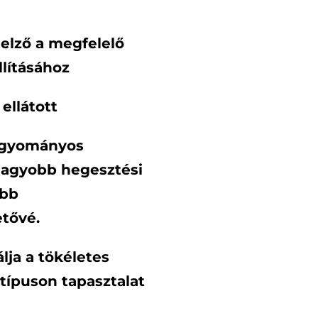
elző a megfelelő
lításához
ellátott
hagyományos
agyobb hegesztési
abb
etővé.
lja a tökéletes
típuson tapasztalat