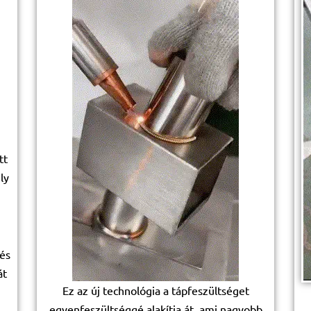
tt
ly
 és
át
Ez az új technológia a tápfeszültséget
egyenfeszültséggé alakítja át, ami nagyobb