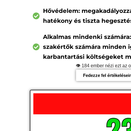
Hővédelem: megakadályozza
hatékony és tiszta hegeszt
Alkalmas mindenki számára:
szakértők számára minden ig
karbantartási költségeket m
👁
185
ember nézi ezt az o
Fedezze fel értékelésein
2