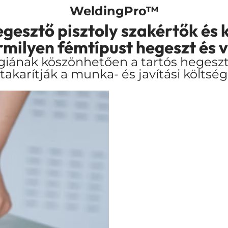
WeldingPro™
egesztő pisztoly szakértők é
milyen fémtípust hegeszt és 
ógiának köszönhetően a tartós hegesz
akarítják a munka- és javítási költség