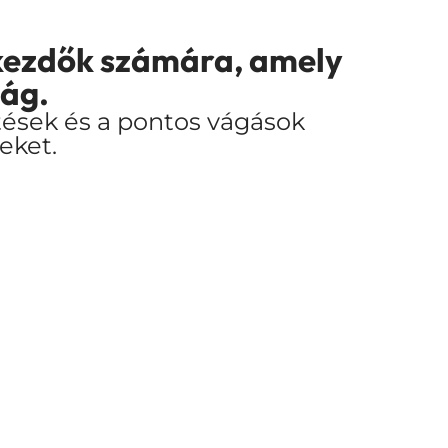
s kezdők számára, amely
vág.
tések és a pontos vágások
eket.