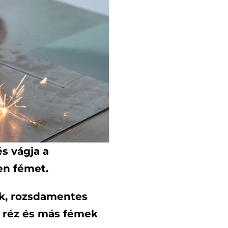
s vágja a
en fémet.
k, rozsdamentes
l, réz és más fémek