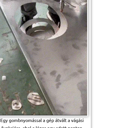
Egy gombnyomással a gép átvált a vágási
funkcióra, ahol a lézer egy adott ponton