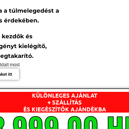
 a túlmelegedést a
és érdekében.
 kezdők és
ényt kielégítő,
egtakarító.
ldalt most
ket itt
KÜLÖNLEGES AJÁNLAT
+ SZÁLLÍTÁS
3.999,00 H
ÉS KIEGÉSZÍTŐK AJÁNDÉKBA