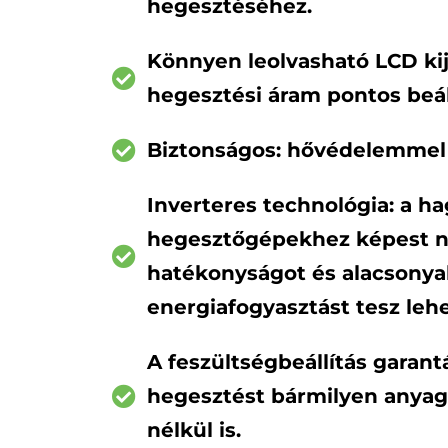
hegesztéséhez.
Könnyen leolvasható LCD kij
hegesztési áram pontos beál
Biztonságos: hővédelemmel 
Inverteres technológia: a 
hegesztőgépekhez képest n
hatékonyságot és alacsony
energiafogyasztást tesz leh
A feszültségbeállítás garantá
hegesztést bármilyen anyag
nélkül is.