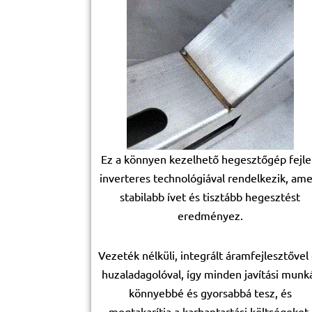
Ez a könnyen kezelhető hegesztőgép fejle
inverteres technológiával rendelkezik, ame
stabilabb ívet és tisztább hegesztést
eredményez.
Vezeték nélküli, integrált áramfejlesztővel
huzaladagolóval, így minden javítási munk
könnyebbé és gyorsabbá tesz, és
megtakarítja a karbantartási költségeket.