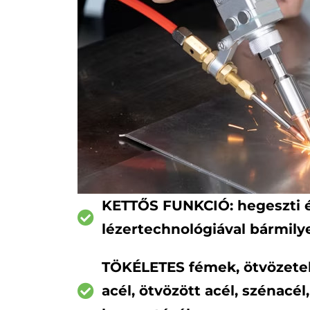
KETTŐS FUNKCIÓ: hegeszti é
lézertechnológiával bármily
TÖKÉLETES fémek, ötvözete
acél, ötvözött acél, szénacé