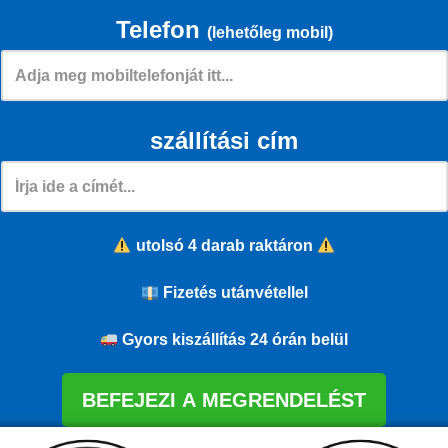
Telefon
(lehetőleg mobil)
szállítási cím
utolsó 4 darab raktáron
Fizetés utánvétellel
Gyors kiszállítás 24 órán belül
BEFEJEZI A MEGRENDELÉST