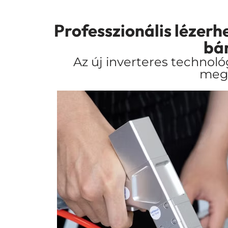
Professzionális lézerh
bár
Az új inverteres technol
megt