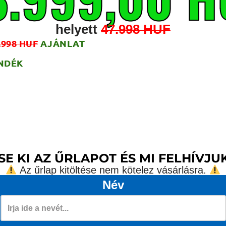
helyett
47.998 HUF
.998 HUF
AJÁNLAT
NDÉK
SE KI AZ ŰRLAPOT ÉS MI FELHÍVJU
Az űrlap kitöltése nem kötelez vásárlásra.
Név